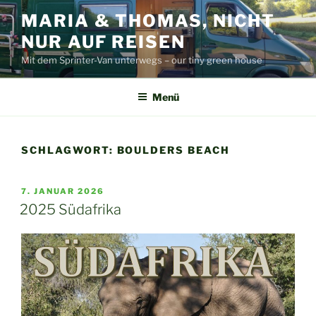
Zum
MARIA & THOMAS, NICHT
Inhalt
NUR AUF REISEN
springen
Mit dem Sprinter-Van unterwegs – our tiny green house
Menü
SCHLAGWORT:
BOULDERS BEACH
VERÖFFENTLICHT
7. JANUAR 2026
AM
2025 Südafrika