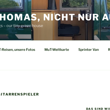
HOMAS, NICHT NUR A
s – our tiny green house
-Reisen, unsere Fotos
MuT-Weltkarte
Sprinter Van
R
ITARRENSPIELER
DAS SIND W