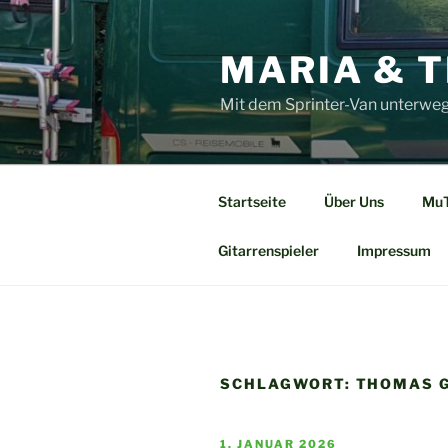
Zum
Inhalt
MARIA & T
springen
Mit dem Sprinter-Van unterweg
Startseite
Über Uns
MuT
Gitarrenspieler
Impressum
SCHLAGWORT:
THOMAS G
VERÖFFENTLICHT
1. JANUAR 2026