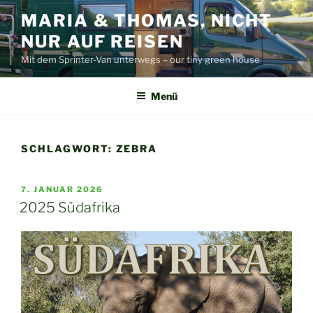
Zum
MARIA & THOMAS, NICHT
Inhalt
NUR AUF REISEN
springen
Mit dem Sprinter-Van unterwegs – our tiny green house
Menü
SCHLAGWORT:
ZEBRA
VERÖFFENTLICHT
7. JANUAR 2026
AM
2025 Südafrika