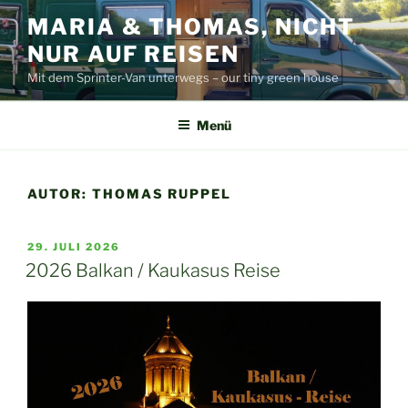
Zum
MARIA & THOMAS, NICHT
Inhalt
NUR AUF REISEN
springen
Mit dem Sprinter-Van unterwegs – our tiny green house
Menü
AUTOR:
THOMAS RUPPEL
VERÖFFENTLICHT
29. JULI 2026
AM
2026 Balkan / Kaukasus Reise