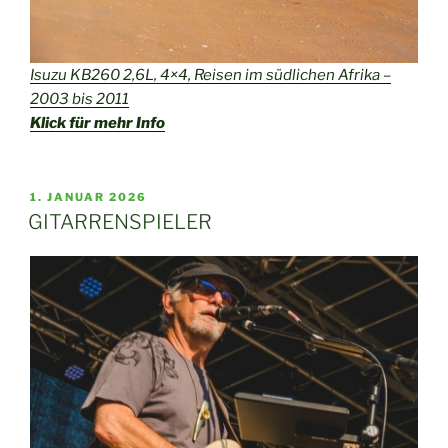
Isuzu KB260 2,6L, 4×4, Reisen im südlichen Afrika –
2003 bis 2011
Klick für mehr Info
VERÖFFENTLICHT
1. JANUAR 2026
AM
GITARRENSPIELER