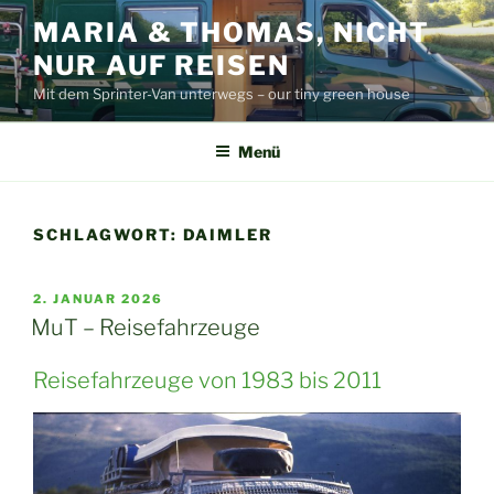
Zum
MARIA & THOMAS, NICHT
Inhalt
NUR AUF REISEN
springen
Mit dem Sprinter-Van unterwegs – our tiny green house
Menü
SCHLAGWORT:
DAIMLER
VERÖFFENTLICHT
2. JANUAR 2026
AM
MuT – Reisefahrzeuge
Reisefahrzeuge von 1983 bis 2011