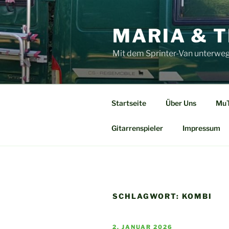
Zum
Inhalt
MARIA & T
springen
Mit dem Sprinter-Van unterweg
Startseite
Über Uns
MuT
Gitarrenspieler
Impressum
SCHLAGWORT:
KOMBI
VERÖFFENTLICHT
2. JANUAR 2026