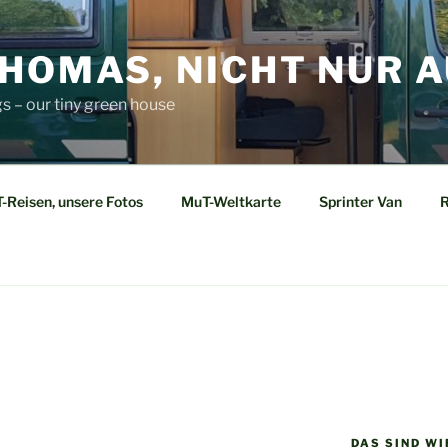
HOMAS, NICHT NUR A
s – our tiny green house
-Reisen, unsere Fotos
MuT-Weltkarte
Sprinter Van
R
DAS SIND W