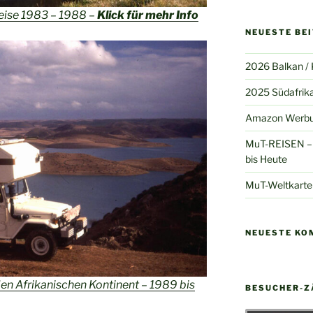
eise 1983 – 1988 –
Klick für mehr Info
NEUESTE BE
2026 Balkan /
2025 Südafrik
Amazon Werb
MuT-REISEN – 
bis Heute
MuT-Weltkarte
NEUESTE KO
en Afrikanischen Kontinent – 1989 bis
BESUCHER-Z