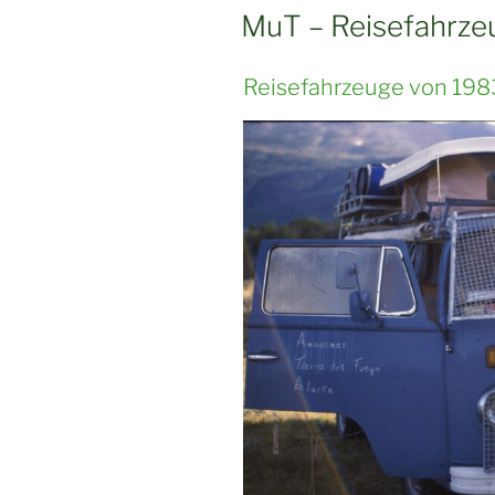
AM
MuT – Reisefahrze
Reisefahrzeuge von 1983