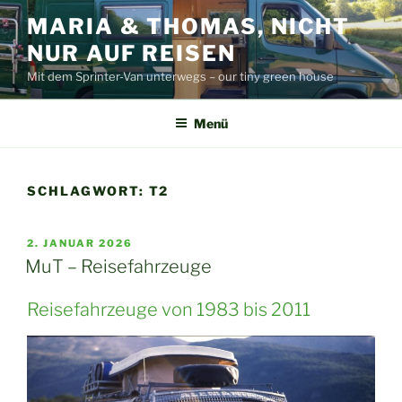
Zum
MARIA & THOMAS, NICHT
Inhalt
NUR AUF REISEN
springen
Mit dem Sprinter-Van unterwegs – our tiny green house
Menü
SCHLAGWORT:
T2
VERÖFFENTLICHT
2. JANUAR 2026
AM
MuT – Reisefahrzeuge
Reisefahrzeuge von 1983 bis 2011