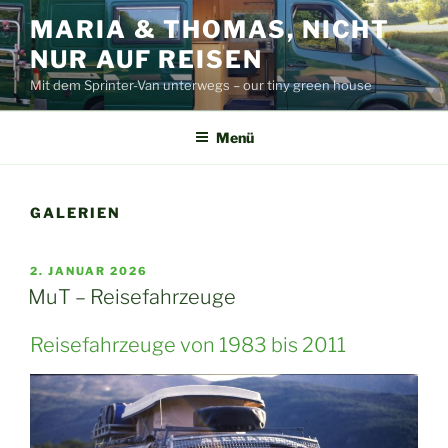
Zum
MARIA & THOMAS, NICHT
Inhalt
NUR AUF REISEN
springen
Mit dem Sprinter-Van unterwegs – our tiny green house
Menü
GALERIEN
VERÖFFENTLICHT
2. JANUAR 2026
AM
MuT – Reisefahrzeuge
Reisefahrzeuge von 1983 bis 2011